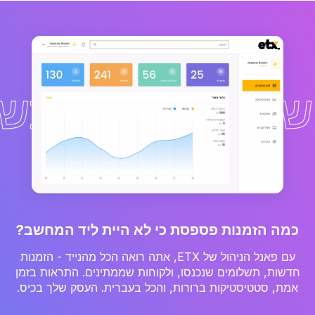
 עובד גם כשאתה
כמה הזמנות פספסת כי לא היית ליד המחשב?
עם פאנל הניהול של ETX, אתה רואה הכל מהנייד - הזמנות
חדשות, תשלומים שנכנסו, ולקוחות שממתינים. התראות בזמן
אמת, סטטיסטיקות ברורות, והכל בעברית. העסק שלך בכיס.